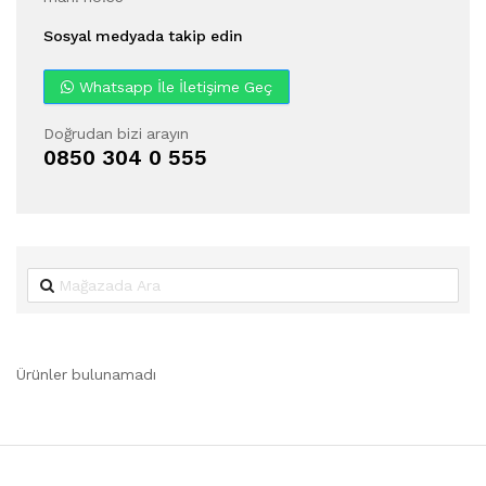
Sosyal medyada takip edin
Whatsapp İle İletişime Geç
Doğrudan bizi arayın
0850 304 0 555
Ürünler bulunamadı