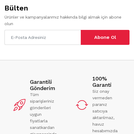
Bülten
Ürünler ve kampanyalarımız hakkında bilgi almak için abone
olun
Abone Ol
100%
Garantili
Garanti
Gönderim
Siz onay
Tüm
vermeden
siparişleriniz
paranız
gönderileri
satıcıya
uygun
aktarılmaz,
fiyatlarla
havuz
sanatkardan
hesabımızda
güvencesinde.