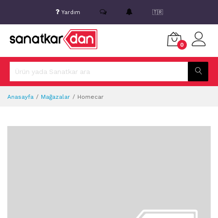
Yardım
🇹🇷
0
Anasayfa
Mağazalar
Homecar