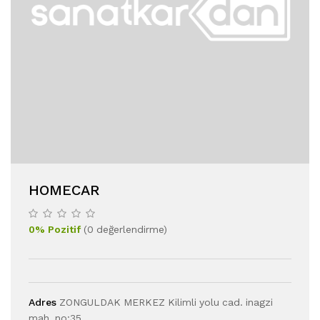
HOMECAR
0
%
Pozitif
(
0
değerlendirme
)
Adres
ZONGULDAK MERKEZ Kilimli yolu cad. inagzi
mah. no:35