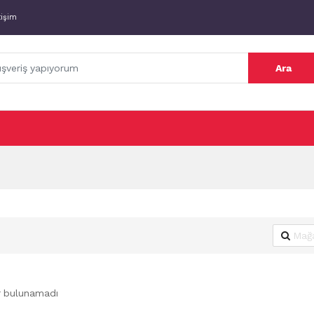
tişim
Ara
r bulunamadı