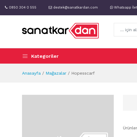
0850 304 0 555
destek@sanatkardan.com
Whatsapp İle
Kategoriler
Anasayfa
Mağazalar
Hopesscarf
Ürünle