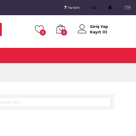
Yardım
🇹🇷
Giriş Yap
Kayıt Ol
0
0