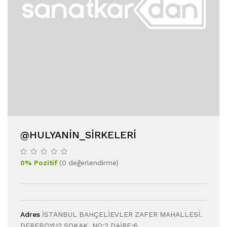
@HULYANIN_SIRKELERI
0
%
Pozitif
(
0
değerlendirme
)
Adres
İSTANBUL BAHÇELİEVLER ZAFER MAHALLESİ.
DEREBOYU2 SOKAK. NO:2.DAİRE:6