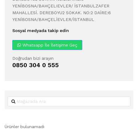
YENİBOSNA/BAHÇELIEVLER/ İSTANBULZAFER
MAHALLESİ. DEREBOYU2 SOKAK. NO:2 DAİRE:6
YENİBOSNA/BAHÇELİEVLER/İSTANBUL
Sosyal medyada takip edin
Whatsapp İle İletişime Geç
Doğrudan bizi arayın
0850 304 0 555
Ürünler bulunamadı