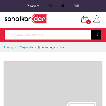
Yardım
🇹🇷
0
Anasayfa
Mağazalar
@hulyanin_sirkeleri