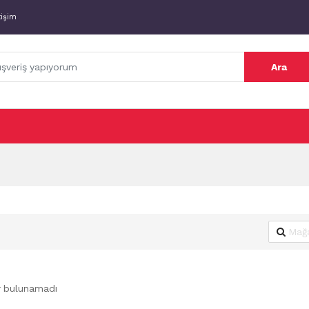
tişim
Ara
r bulunamadı