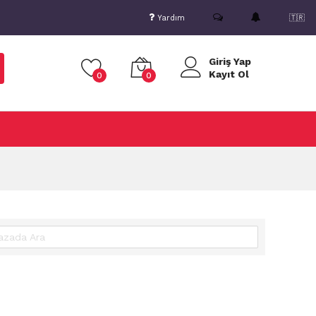
Yardım
🇹🇷
Giriş Yap
Kayıt Ol
0
0