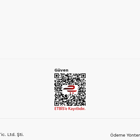
Güven
c. Ltd. Şti.
Ödeme Yöntem