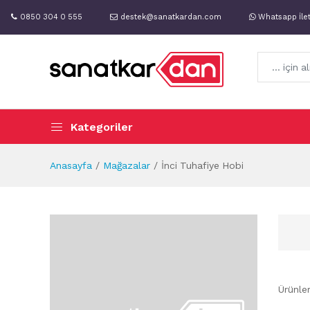
0850 304 0 555
destek@sanatkardan.com
Whatsapp İle
Kategoriler
Anasayfa
Mağazalar
İnci Tuhafiye Hobi
Ürünle