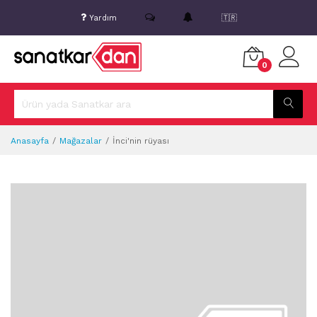
Yardım
🇹🇷
0
Anasayfa
Mağazalar
İnci'nin rüyası