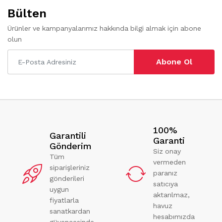
Bülten
Ürünler ve kampanyalarımız hakkında bilgi almak için abone
olun
Abone Ol
100%
Garantili
Garanti
Gönderim
Siz onay
Tüm
vermeden
siparişleriniz
paranız
gönderileri
satıcıya
uygun
aktarılmaz,
fiyatlarla
havuz
sanatkardan
hesabımızda
güvencesinde.