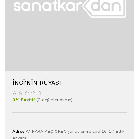
İNCI'NIN RÜYASI
0
%
Pozitif
(
0
değerlendirme
)
Adres
ANKARA KEÇİÖREN yunus emre cad.16-17 Etlik
Ankara