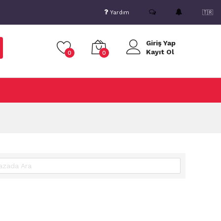
Yardım
🇹🇷
Giriş Yap
Kayıt Ol
0
0