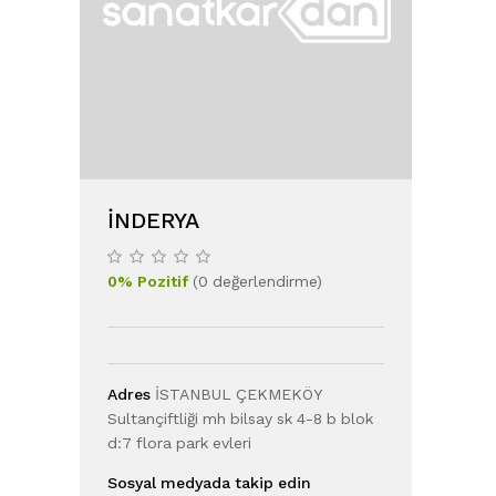
İNDERYA
0
%
Pozitif
(
0
değerlendirme
)
Adres
İSTANBUL ÇEKMEKÖY
Sultançiftliği mh bilsay sk 4-8 b blok
d:7 flora park evleri
Sosyal medyada takip edin