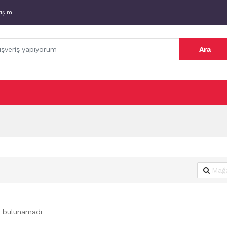
tişim
Ara
r bulunamadı