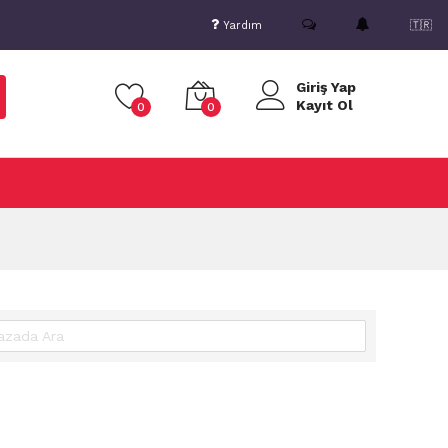
Yardım
🇹🇷
Giriş Yap
Kayıt Ol
0
0