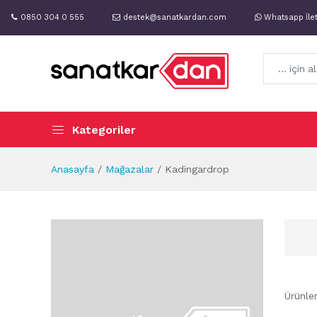
0850 304 0 555
destek@sanatkardan.com
Whatsapp İle
Kategoriler
Anasayfa
Mağazalar
Kadingardrop
Ürünle