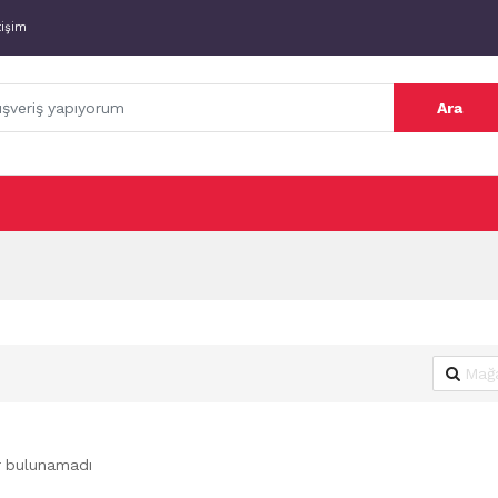
tişim
Ara
r bulunamadı