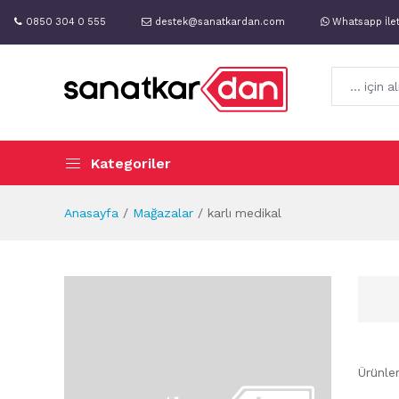
0850 304 0 555
destek@sanatkardan.com
Whatsapp İle
Kategoriler
Anasayfa
Mağazalar
karlı medikal
Ürünle