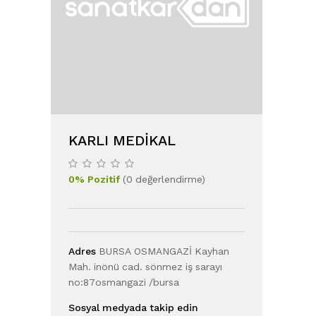
KARLI MEDIKAL
0
%
Pozitif
(
0
değerlendirme
)
Adres
BURSA OSMANGAZİ Kayhan
Mah. inönü cad. sönmez iş sarayı
no:87osmangazi /bursa
Sosyal medyada takip edin