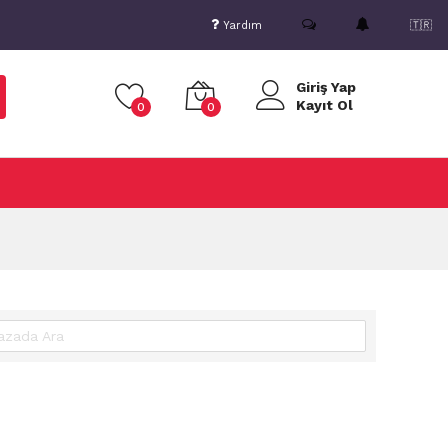
Yardım
🇹🇷
Giriş Yap
Kayıt Ol
0
0