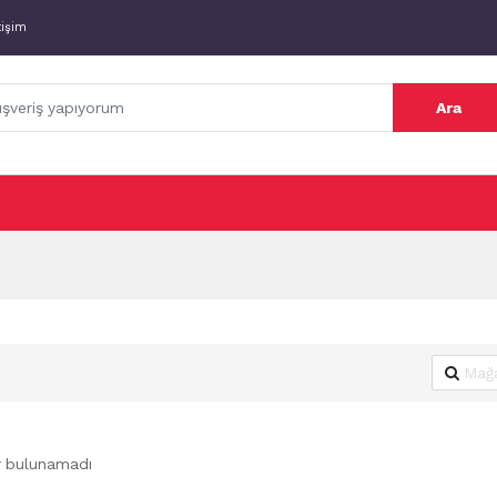
tişim
Ara
r bulunamadı