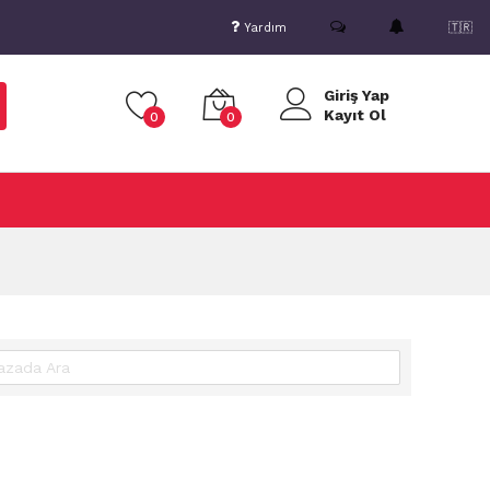
Yardım
🇹🇷
Giriş Yap
Kayıt Ol
0
0