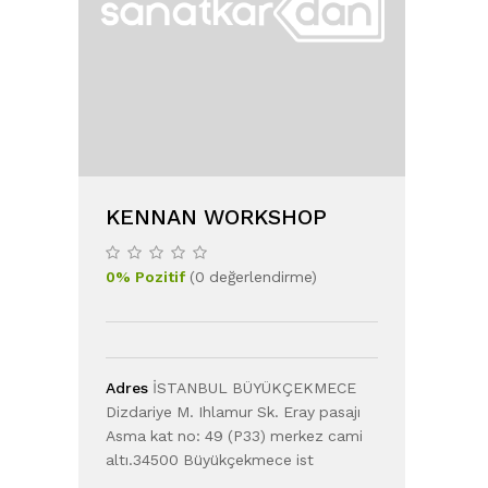
KENNAN WORKSHOP
0
%
Pozitif
(
0
değerlendirme
)
Adres
İSTANBUL BÜYÜKÇEKMECE
Dizdariye M. Ihlamur Sk. Eray pasajı
Asma kat no: 49 (P33) merkez cami
altı.34500 Büyükçekmece ist