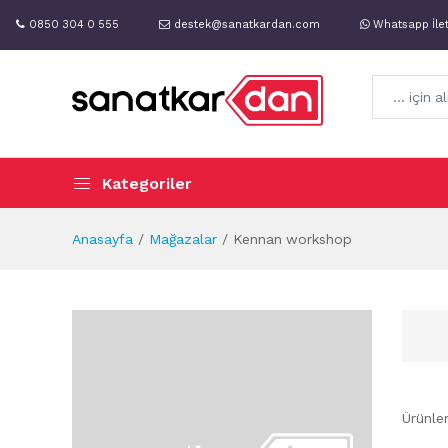
0850 304 0 555
destek@sanatkardan.com
Whatsapp İle
Kategoriler
Anasayfa
Mağazalar
Kennan workshop
Ürünle