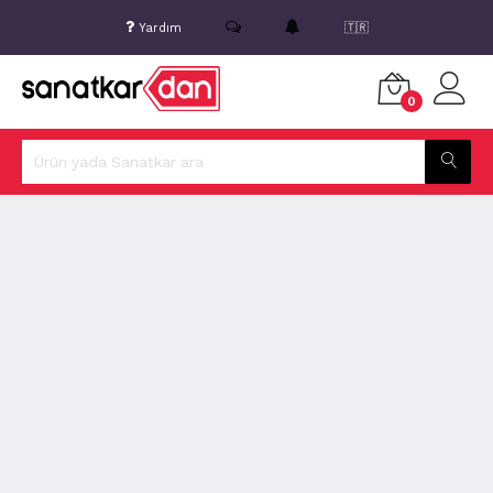
Yardım
🇹🇷
0