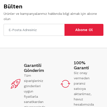
Bülten
Ürünler ve kampanyalarımız hakkında bilgi almak için abone
olun
Abone Ol
100%
Garantili
Garanti
Gönderim
Siz onay
Tüm
vermeden
siparişleriniz
paranız
gönderileri
satıcıya
uygun
aktarılmaz,
fiyatlarla
havuz
sanatkardan
hesabımızda
güvencesinde.