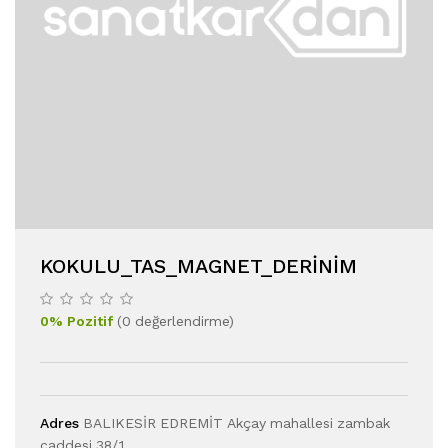
KOKULU_TAS_MAGNET_DERINIM
0
%
Pozitif
(
0
değerlendirme
)
Adres
BALIKESİR EDREMİT Akçay mahallesi zambak
caddesi 38/1