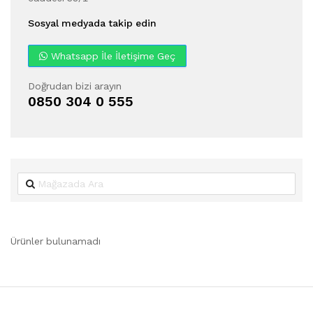
Sosyal medyada takip edin
Whatsapp İle İletişime Geç
Doğrudan bizi arayın
0850 304 0 555
Ürünler bulunamadı