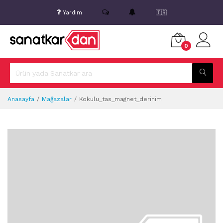
Yardım
🇹🇷
0
Anasayfa
Mağazalar
Kokulu_tas_magnet_derinim