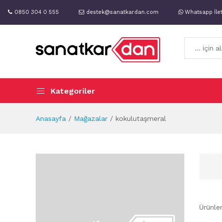
0850 304 0 555
destek@sanatkardan.com
Whatsapp İle
Kategoriler
Anasayfa
Mağazalar
kokulutaşmeral
Ürünle