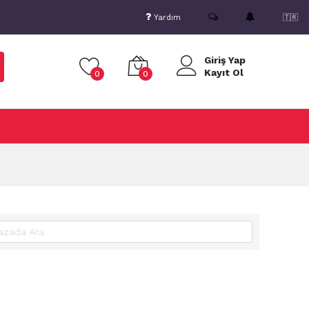
Yardım
🇹🇷
Giriş Yap
Kayıt Ol
0
0