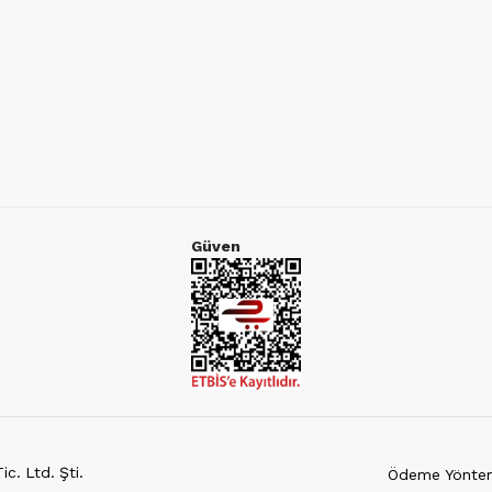
Güven
c. Ltd. Şti.
Ödeme Yöntem