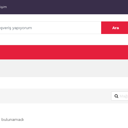
tişim
Ara
r bulunamadı