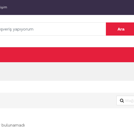
tişim
Ara
r bulunamadı