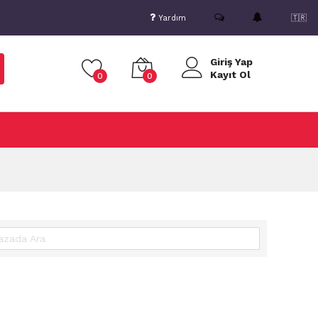
Yardım
🇹🇷
Giriş Yap
Kayıt Ol
0
0