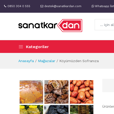
0850 304 0 555
destek@sanatkardan.com
Whatsapp İle
Kategoriler
Anasayfa
Mağazalar
Köyümüzden Sofranıza
Ürünle