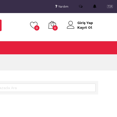
Yardım
🇹🇷
Giriş Yap
Kayıt Ol
0
0