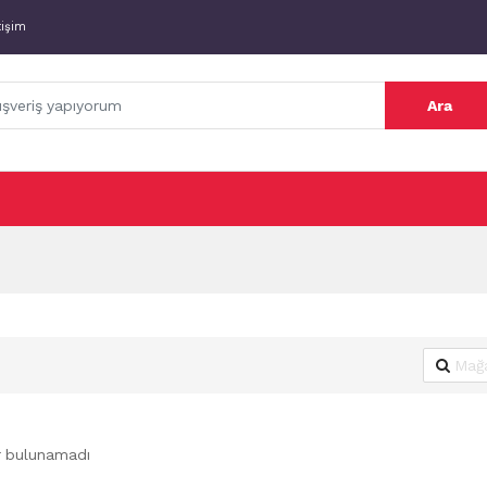
tişim
Ara
r bulunamadı