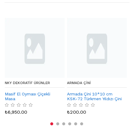
NKY DEKORATIF ÜRÜNLER
ARMADA ÇİNİ
CA
Masif El Oyması Çiçekli
Armada Çini 10*10 cm
De
Masa
KSK-72 Türkmen Yıldızı Çini
Karo Seramik Desenli
₺
Bordür Köşesi
₺
6,950.00
₺
200.00