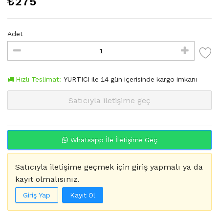
₺
275
Adet
Hızlı Teslimat:
YURTICI
ile
14
gün içerisinde kargo imkanı
Satıcıyla iletişime geç
Whatsapp İle İletişime Geç
Satıcıyla iletişime geçmek için giriş yapmalı ya da
kayıt olmalısınız.
Giriş Yap
Kayıt Ol