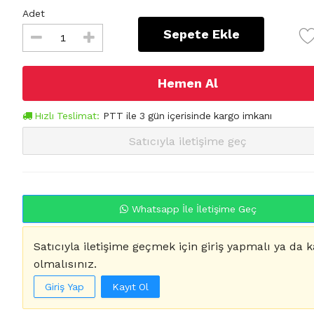
Adet
Sepete Ekle
Hemen Al
Hızlı Teslimat:
PTT
ile
3
gün içerisinde kargo imkanı
Satıcıyla iletişime geç
Whatsapp İle İletişime Geç
Satıcıyla iletişime geçmek için giriş yapmalı ya da k
olmalısınız.
Giriş Yap
Kayıt Ol