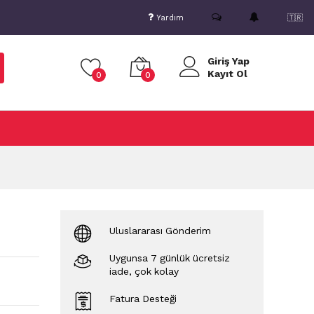
Yardım
🇹🇷
Giriş Yap
Kayıt Ol
0
0
Uluslararası Gönderim
Uygunsa 7 günlük ücretsiz
iade, çok kolay
Fatura Desteği