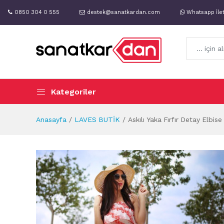
0850 304 0 555
destek@sanatkardan.com
Whatsapp İle
Kategoriler
Anasayfa
LAVES BUTİK
Askılı Yaka Fırfır Detay Elbise