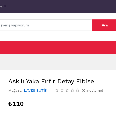
tişim
Ara
Askılı Yaka Fırfır Detay Elbise
Mağaza
:
LAVES BUTİK
(
0
inceleme
)
₺
110