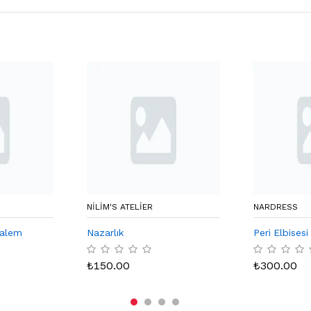
NILIM'S ATELIER
NARDRESS
kalem
Nazarlık
Peri Elbisesi
₺
150.00
₺
300.00