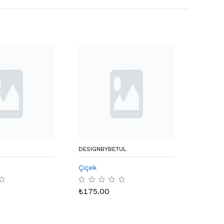
DESIGNBYBETUL
GENUINE
Çiçek
Granat 
₺
175.00
₺
60.0