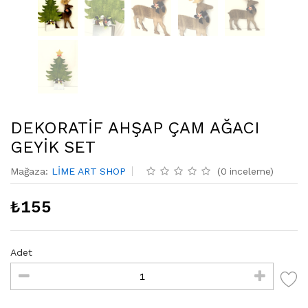
DEKORATİF AHŞAP ÇAM AĞACI
GEYİK SET
Mağaza
:
LİME ART SHOP
(
0
inceleme
)
₺
155
Adet