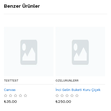
Benzer Ürünler
TESTTEST
OZELURUNLERR
BY
Canvas
İnci Gelin Buketi Kuru Çiçek
Eq
Ka
₺
35.00
₺
250.00
₺