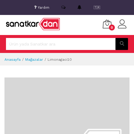
Yardım
🇹🇷
0
Anasayfa
Mağazalar
Limonagaci10