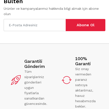
Bülten
Ürünler ve kampanyalarımız hakkında bilgi almak için abone
olun
Abone Ol
100%
Garantili
Garanti
Gönderim
Siz onay
Tüm
vermeden
siparişleriniz
paranız
gönderileri
satıcıya
uygun
aktarılmaz,
fiyatlarla
havuz
sanatkardan
hesabımızda
güvencesinde.
bekler.