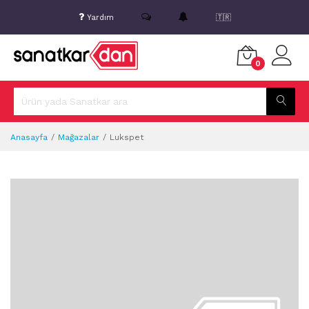
Yardım
🇹🇷
0
Anasayfa
Mağazalar
Lukspet