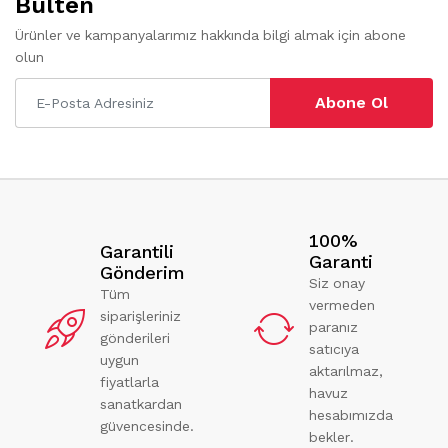
Bülten
Ürünler ve kampanyalarımız hakkında bilgi almak için abone
olun
Abone Ol
100%
Garantili
Garanti
Gönderim
Siz onay
Tüm
vermeden
siparişleriniz
paranız
gönderileri
satıcıya
uygun
aktarılmaz,
fiyatlarla
havuz
sanatkardan
hesabımızda
güvencesinde.
bekler.