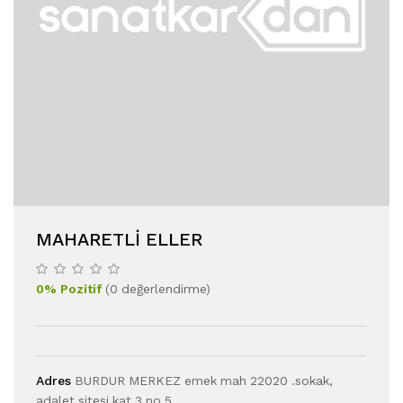
MAHARETLI ELLER
0
%
Pozitif
(
0
değerlendirme
)
Adres
BURDUR MERKEZ emek mah 22020 .sokak,
adalet sitesi kat 3 no 5