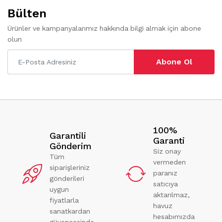
Bülten
Ürünler ve kampanyalarımız hakkında bilgi almak için abone
olun
Abone Ol
100%
Garantili
Garanti
Gönderim
Siz onay
Tüm
vermeden
siparişleriniz
paranız
gönderileri
satıcıya
uygun
aktarılmaz,
fiyatlarla
havuz
sanatkardan
hesabımızda
güvencesinde.