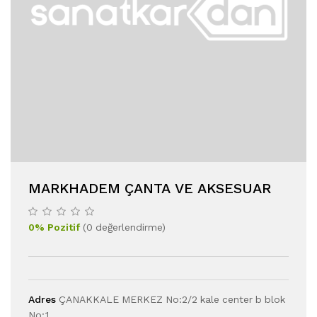
MARKHADEM ÇANTA VE AKSESUAR
0
%
Pozitif
(
0
değerlendirme
)
Adres
ÇANAKKALE MERKEZ No:2/2 kale center b blok
No:1