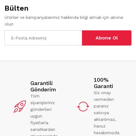
Bülten
Ürünler ve kampanyalarımız hakkında bilgi almak için abone
olun
Abone Ol
100%
Garantili
Garanti
Gönderim
Siz onay
Tüm
vermeden
siparişleriniz
paranız
gönderileri
satıcıya
uygun
aktarılmaz,
fiyatlarla
havuz
sanatkardan
hesabımızda
güvencesinde.