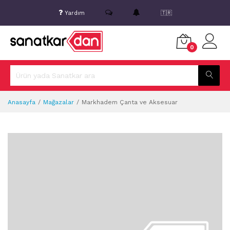
Yardım
🇹🇷
0
Anasayfa
Mağazalar
Markhadem Çanta ve Aksesuar