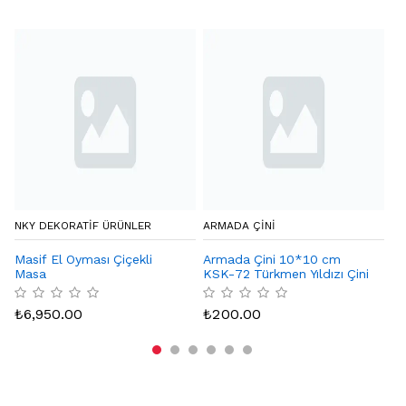
NKY DEKORATIF ÜRÜNLER
ARMADA ÇİNİ
CA
Masif El Oyması Çiçekli
Armada Çini 10*10 cm
De
Masa
KSK-72 Türkmen Yıldızı Çini
Karo Seramik Desenli
₺
Bordür Köşesi
₺
6,950.00
₺
200.00