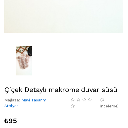
Çiçek Detaylı makrome duvar süsü
(
0
Mağaza
:
Mavi Tasarım
Atölyesi
inceleme
)
₺
95