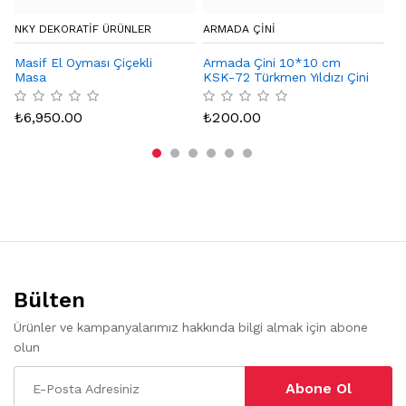
NKY DEKORATIF ÜRÜNLER
ARMADA ÇİNİ
CA
Masif El Oyması Çiçekli
Armada Çini 10*10 cm
De
Masa
KSK-72 Türkmen Yıldızı Çini
Karo Seramik Desenli
₺
Bordür Köşesi
₺
6,950.00
₺
200.00
Bülten
Ürünler ve kampanyalarımız hakkında bilgi almak için abone
olun
Abone Ol