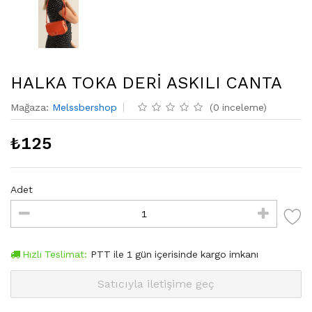
HALKA TOKA DERİ ASKILI CANTA
Mağaza
:
Melssbershop
(
0
inceleme
)
₺
125
Adet
Hızlı Teslimat:
PTT
ile
1
gün içerisinde kargo imkanı
Satıcıyla iletişime geç