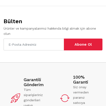
Bülten
Ürünler ve kampanyalarımız hakkında bilgi almak için abone
olun
Abone Ol
100%
Garantili
Garanti
Gönderim
Siz onay
Tüm
vermeden
siparişleriniz
paranız
gönderileri
satıcıya
uygun