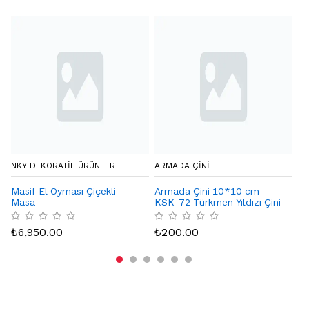
NKY DEKORATIF ÜRÜNLER
ARMADA ÇİNİ
CA
Masif El Oyması Çiçekli
Armada Çini 10*10 cm
De
Masa
KSK-72 Türkmen Yıldızı Çini
Karo Seramik Desenli
₺
Bordür Köşesi
₺
6,950.00
₺
200.00