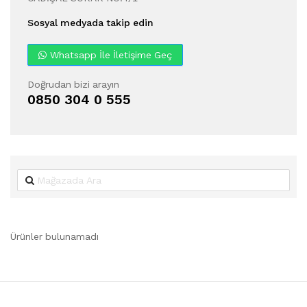
Sosyal medyada takip edin
Whatsapp İle İletişime Geç
Doğrudan bizi arayın
0850 304 0 555
Ürünler bulunamadı