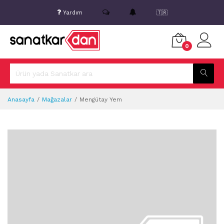
Yardım
🇹🇷
0
Anasayfa
Mağazalar
Mengütay Yem