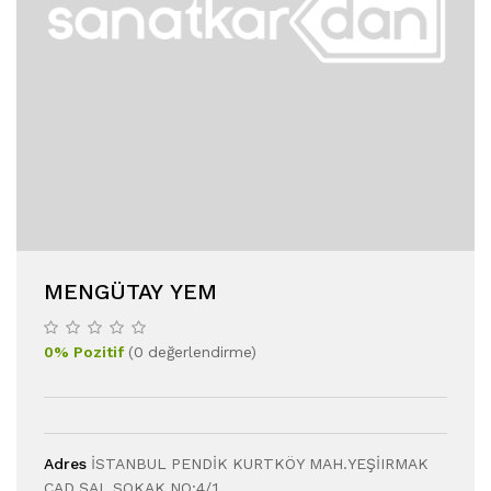
MENGÜTAY YEM
0
%
Pozitif
(
0
değerlendirme
)
Adres
İSTANBUL PENDİK KURTKÖY MAH.YEŞİIRMAK
CAD.ŞAL SOKAK NO:4/1