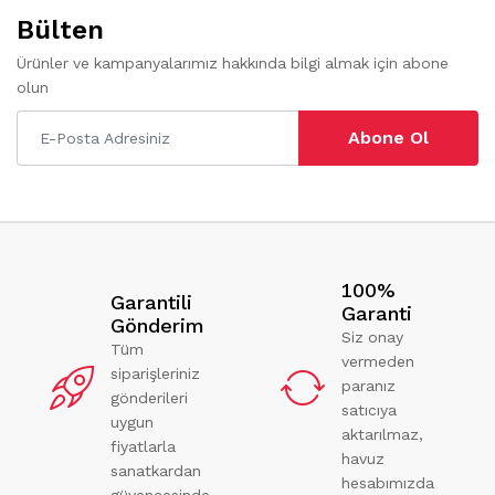
Bülten
Ürünler ve kampanyalarımız hakkında bilgi almak için abone
olun
Abone Ol
100%
Garantili
Garanti
Gönderim
Siz onay
Tüm
vermeden
siparişleriniz
paranız
gönderileri
satıcıya
uygun
aktarılmaz,
fiyatlarla
havuz
sanatkardan
hesabımızda
güvencesinde.