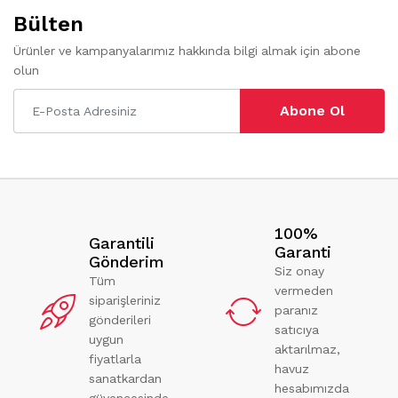
Bülten
Ürünler ve kampanyalarımız hakkında bilgi almak için abone
olun
Abone Ol
100%
Garantili
Garanti
Gönderim
Siz onay
Tüm
vermeden
siparişleriniz
paranız
gönderileri
satıcıya
uygun
aktarılmaz,
fiyatlarla
havuz
sanatkardan
hesabımızda
güvencesinde.