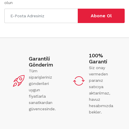
olun
Abone Ol
100%
Garantili
Garanti
Gönderim
Siz onay
Tüm
vermeden
siparişleriniz
paranız
gönderileri
satıcıya
uygun
aktarılmaz,
fiyatlarla
havuz
sanatkardan
hesabımızda
güvencesinde.
bekler.