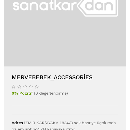
MERVEBEBEK_ACCESSORIES
0
%
Pozitif
(
0
değerlendirme
)
Adres
İZMİR KARŞIYAKA 1834/3 sok bahriye üçok mah
özlem apt no1 d4 karsiyaka izmir