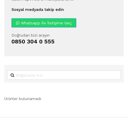
Sosyal medyada takip edin
Whatsapp İle İletişime Geç
Doğrudan bizi arayın
0850 304 0 555
Ürünler bulunamadı