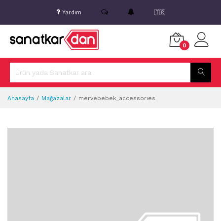
Yardım
🇹🇷
0
Anasayfa
Mağazalar
mervebebek_accessories