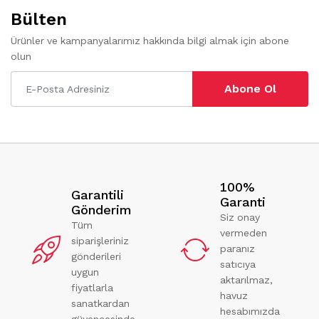
Bülten
Ürünler ve kampanyalarımız hakkında bilgi almak için abone
olun
Abone Ol
100%
Garantili
Garanti
Gönderim
Siz onay
Tüm
vermeden
siparişleriniz
paranız
gönderileri
satıcıya
uygun
aktarılmaz,
fiyatlarla
havuz
sanatkardan
hesabımızda
güvencesinde.