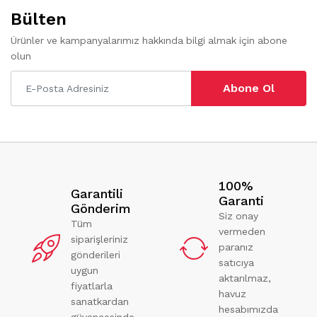
Bülten
Ürünler ve kampanyalarımız hakkında bilgi almak için abone
olun
Abone Ol
100%
Garantili
Garanti
Gönderim
Siz onay
Tüm
vermeden
siparişleriniz
paranız
gönderileri
satıcıya
uygun
aktarılmaz,
fiyatlarla
havuz
sanatkardan
hesabımızda
güvencesinde.