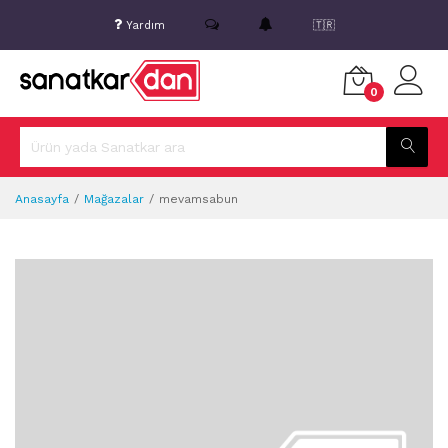
Yardım
🇹🇷
0
Anasayfa
Mağazalar
mevamsabun