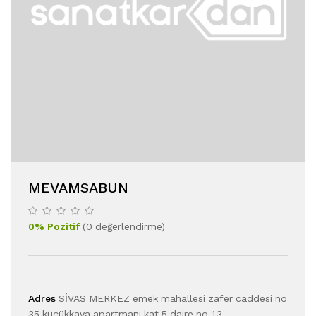
MEVAMSABUN
0
%
Pozitif
(
0
değerlendirme
)
Adres
SİVAS MERKEZ emek mahallesi zafer caddesi no
35 küçükkaya apartmanı kat 5 daire no 13