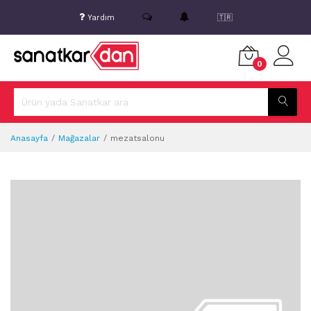
Yardım
🇹🇷
0
Anasayfa
Mağazalar
mezatsalonu