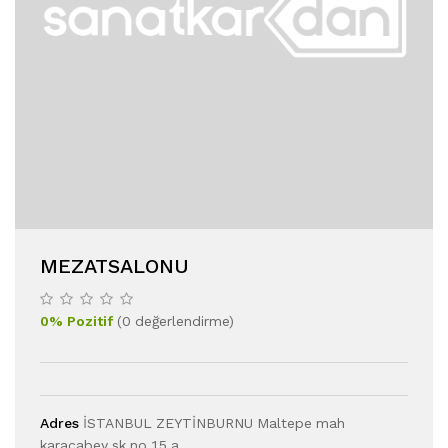
MEZATSALONU
0
%
Pozitif
(
0
değerlendirme
)
Adres
İSTANBUL ZEYTİNBURNU Maltepe mah
karacabey sk no 15 a