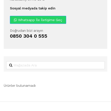
Sosyal medyada takip edin
Whatsapp İle İletişime Geç
Doğrudan bizi arayın
0850 304 0 555
Ürünler bulunamadı