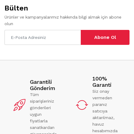
Bülten
Ürünler ve kampanyalarımız hakkında bilgi almak için abone
olun
Abone Ol
100%
Garantili
Garanti
Gönderim
Siz onay
Tüm
vermeden
siparişleriniz
paranız
gönderileri
satıcıya
uygun
aktarılmaz,
fiyatlarla
havuz
sanatkardan
hesabımızda
güvencesinde.