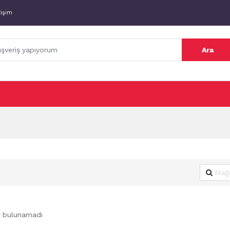
tişim
Ara
r bulunamadı