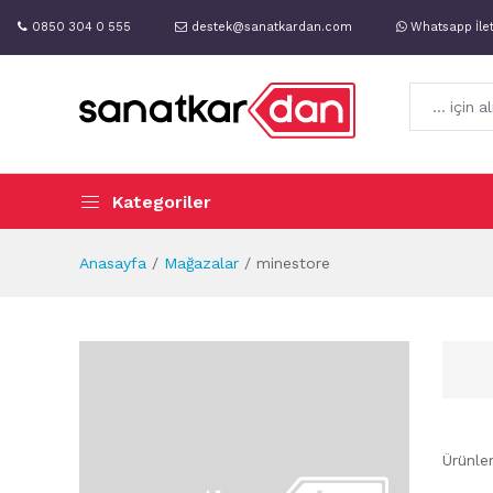
0850 304 0 555
destek@sanatkardan.com
Whatsapp İle
Kategoriler
Anasayfa
Mağazalar
minestore
Ürünle