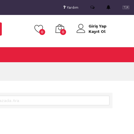
Yardım
🇹🇷
Giriş Yap
Kayıt Ol
0
0