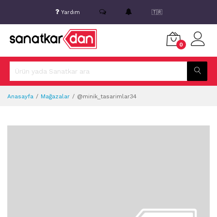
Yardım
🇹🇷
0
Anasayfa
Mağazalar
@minik_tasarimlar34