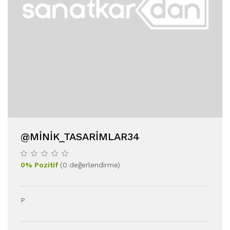
@MINIK_TASARIMLAR34
0
%
Pozitif
(
0
değerlendirme
)
P