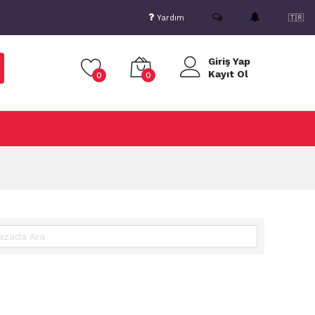
Yardım
🇹🇷
Giriş Yap
Kayıt Ol
0
0