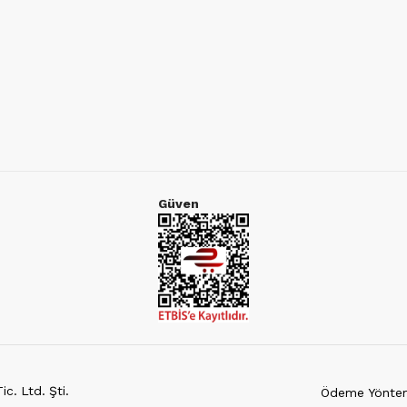
Güven
c. Ltd. Şti.
Ödeme Yöntem