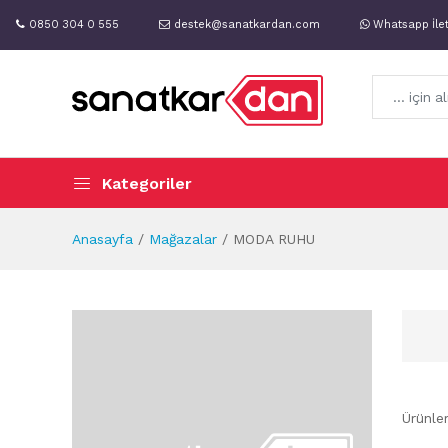
0850 304 0 555
destek@sanatkardan.com
Whatsapp İle
Kategoriler
Anasayfa
Mağazalar
MODA RUHU
Ürünle