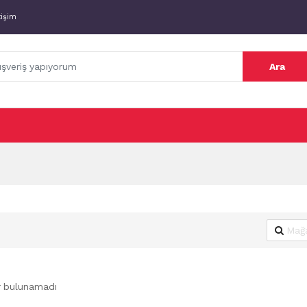
tişim
Ara
r bulunamadı