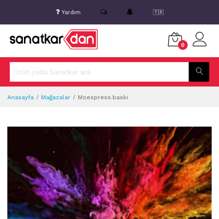
Yardım
🇹🇷
0
Anasayfa
Mağazalar
Moespress.baski