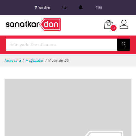
Yardım
🇹🇷
0
Anasayfa
Mağazalar
Moon.girl35