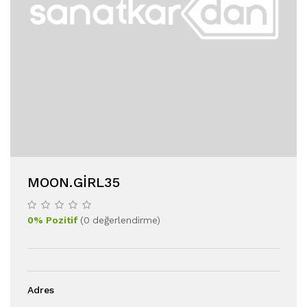
MOON.GIRL35
0
%
Pozitif
(
0
değerlendirme
)
Adres