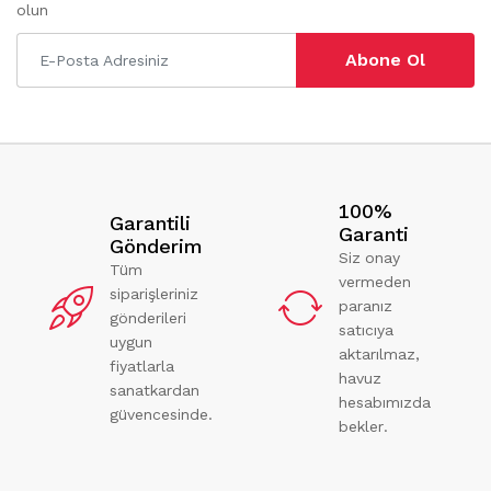
olun
Abone Ol
100%
Garantili
Garanti
Gönderim
Siz onay
Tüm
vermeden
siparişleriniz
paranız
gönderileri
satıcıya
uygun
aktarılmaz,
fiyatlarla
havuz
sanatkardan
hesabımızda
güvencesinde.
bekler.