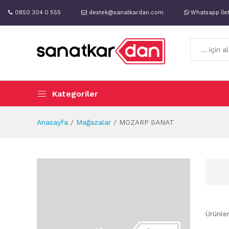
0850 304 0 555
destek@sanatkardan.com
Whatsapp İle
Kategoriler
Anasayfa
Mağazalar
MOZARP SANAT
Ürünle