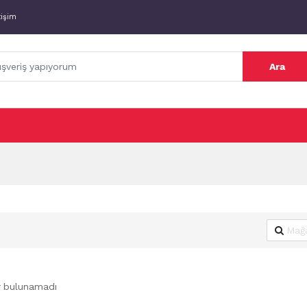
tişim
Ara
r bulunamadı