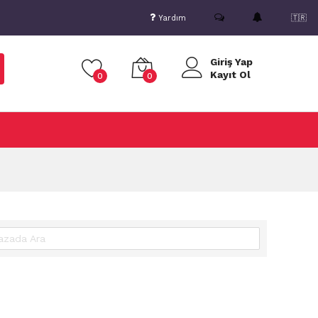
Yardım
🇹🇷
Giriş Yap
Kayıt Ol
0
0