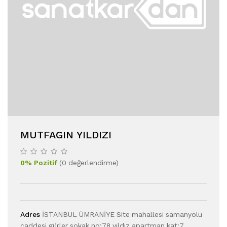
MUTFAGIN YILDIZI
0
%
Pozitif
(
0
değerlendirme
)
Adres
İSTANBUL ÜMRANİYE Site mahallesi samanyolu
caddesi gürler sokak no:78 yıldız apartman kat:7