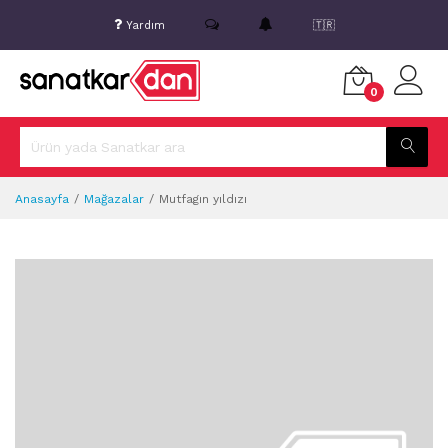
Yardım
🇹🇷
0
Anasayfa
Mağazalar
Mutfagın yıldızı