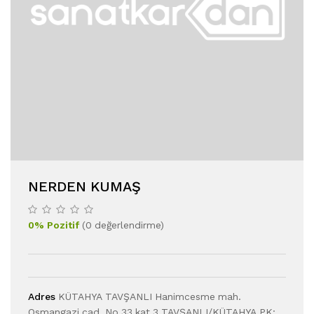
NERDEN KUMAŞ
0
%
Pozitif
(
0
değerlendirme
)
Adres
KÜTAHYA TAVŞANLI Hanimcesme mah.
Osmangazi cad. No 33 kat 3 TAVŞANLI/KÜTAHYA PK: