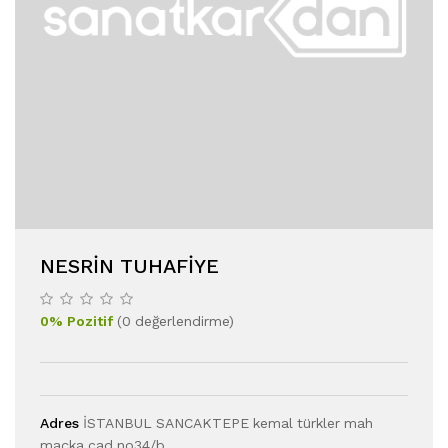
NESRIN TUHAFIYE
0
%
Pozitif
(
0
değerlendirme
)
Adres
İSTANBUL SANCAKTEPE kemal türkler mah
maçka cad no34/b