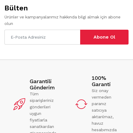
Bülten
Ürünler ve kampanyalarımız hakkında bilgi almak için abone
olun
Abone Ol
100%
Garantili
Garanti
Gönderim
Siz onay
Tüm
vermeden
siparişleriniz
paranız
gönderileri
satıcıya
uygun
aktarılmaz,
fiyatlarla
havuz
sanatkardan
hesabımızda
güvencesinde.