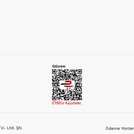
Güven
c. Ltd. Şti.
Ödeme Yöntem