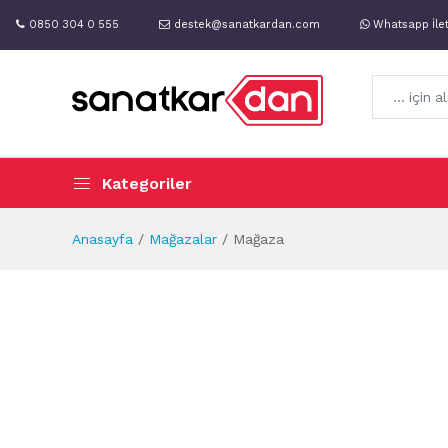
0850 304 0 555
destek@sanatkardan.com
Whatsapp İle
Kategoriler
Anasayfa
Mağazalar
Mağaza