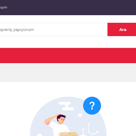
tişim
Ara