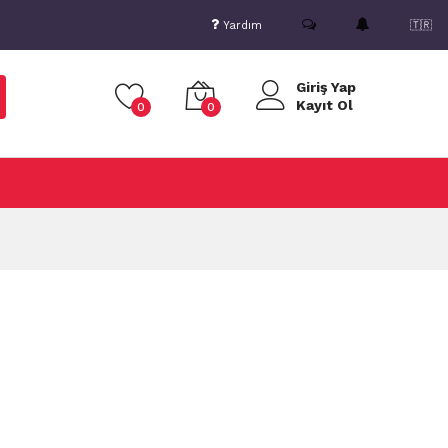
Yardım
🇹🇷
Giriş Yap
Kayıt Ol
0
0