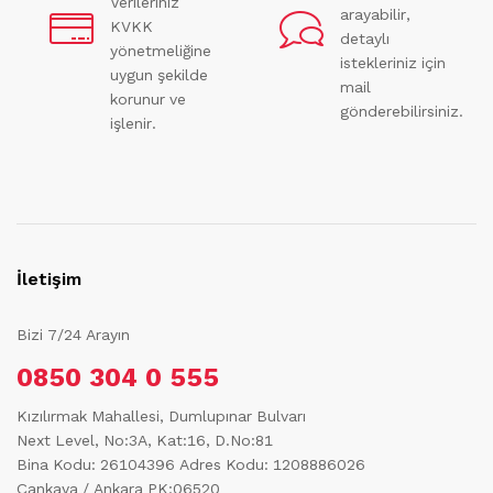
Verileriniz
arayabilir,
KVKK
detaylı
yönetmeliğine
istekleriniz için
uygun şekilde
mail
korunur ve
gönderebilirsiniz.
işlenir.
İletişim
Bizi 7/24 Arayın
0850 304 0 555
Kızılırmak Mahallesi, Dumlupınar Bulvarı
Next Level, No:3A, Kat:16, D.No:81
Bina Kodu: 26104396
Adres Kodu: 1208886026
Çankaya / Ankara PK:06520