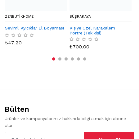
ZENBUTIKHOME
BÜŞRAKAYA
NA
Sevimli Ayıcıklar El Boyaması
Kişiye Özel Karakalem
Pe
Portre (Tek kişi)
₺
47.20
₺
₺
700.00
Bülten
Ürünler ve kampanyalarımız hakkında bilgi almak için abone
olun