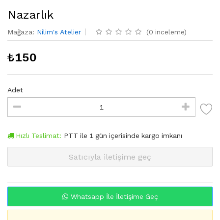
Nazarlık
Mağaza
:
Nilim's Atelier
(
0
inceleme
)
₺
150
Adet
Hızlı Teslimat:
PTT
ile
1
gün içerisinde kargo imkanı
Satıcıyla iletişime geç
Whatsapp İle İletişime Geç