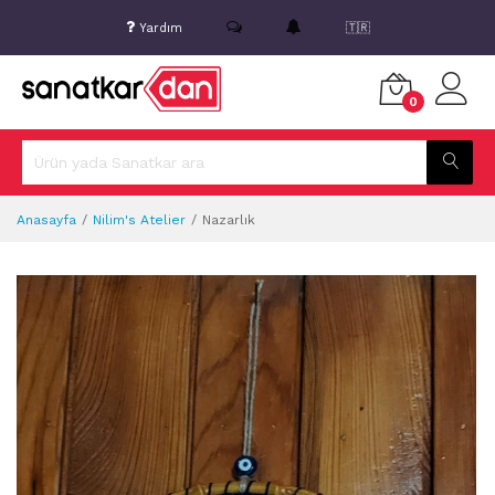
Yardım
🇹🇷
0
Anasayfa
Nilim's Atelier
Nazarlık