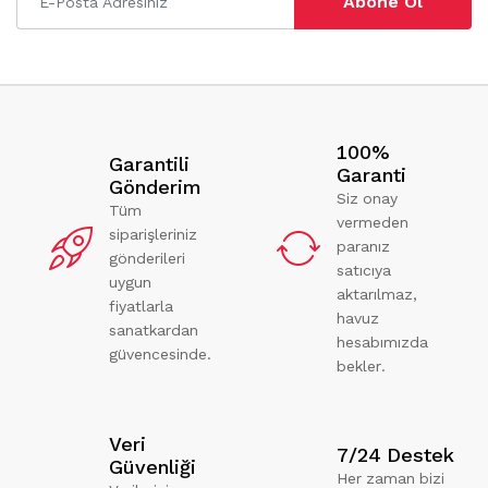
Abone Ol
100%
Garantili
Garanti
Gönderim
Siz onay
Tüm
vermeden
siparişleriniz
paranız
gönderileri
satıcıya
uygun
aktarılmaz,
fiyatlarla
havuz
sanatkardan
hesabımızda
güvencesinde.
bekler.
Veri
7/24 Destek
Güvenliği
Her zaman bizi