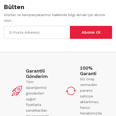
Bülten
Ürünler ve kampanyalarımız hakkında bilgi almak için abone
olun
Abone Ol
100%
Garantili
Garanti
Gönderim
Siz onay
Tüm
vermeden
siparişleriniz
paranız
gönderileri
satıcıya
uygun
aktarılmaz,
fiyatlarla
havuz
sanatkardan
hesabımızda
güvencesinde.