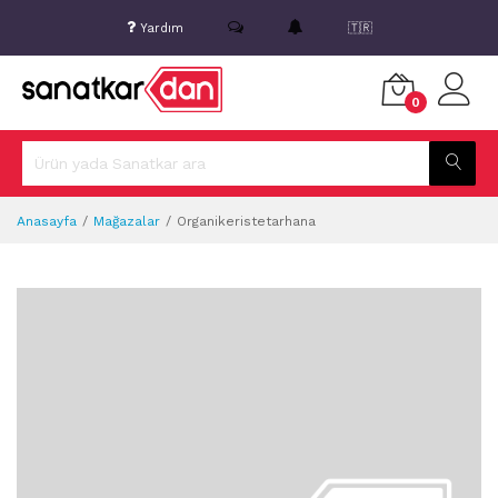
Yardım
🇹🇷
0
Anasayfa
Mağazalar
Organikeristetarhana