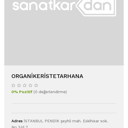
ORGANIKERISTETARHANA
0
%
Pozitif
(
0
değerlendirme
)
Adres
İSTANBUL PENDİK şeyhli mah. Eskihisar sok.
No.3/d.7