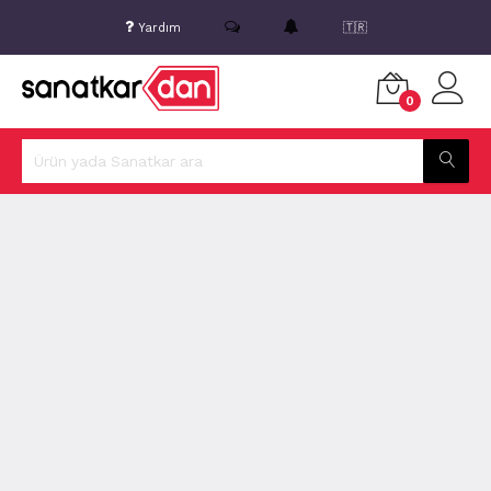
Yardım
🇹🇷
0