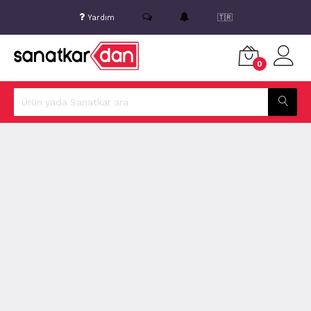
Yardım
🇹🇷
0