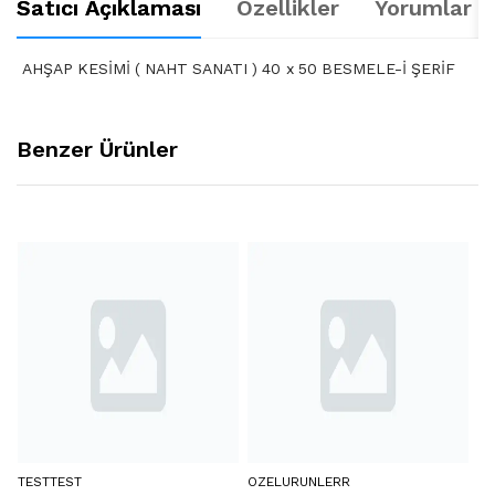
Satıcı Açıklaması
Özellikler
Yorumlar (
AHŞAP KESİMİ ( NAHT SANATI ) 40 x 50 BESMELE-İ ŞERİF
Benzer Ürünler
TESTTEST
OZELURUNLERR
BY