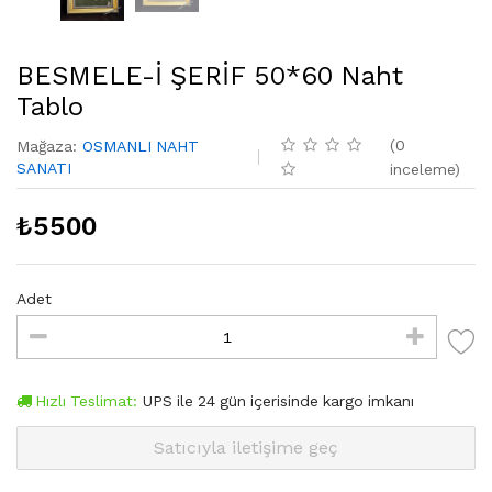
BESMELE-İ ŞERİF 50*60 Naht
Tablo
(
0
Mağaza
:
OSMANLI NAHT
SANATI
inceleme
)
₺
5500
Adet
Hızlı Teslimat:
UPS
ile
24
gün içerisinde kargo imkanı
Satıcıyla iletişime geç