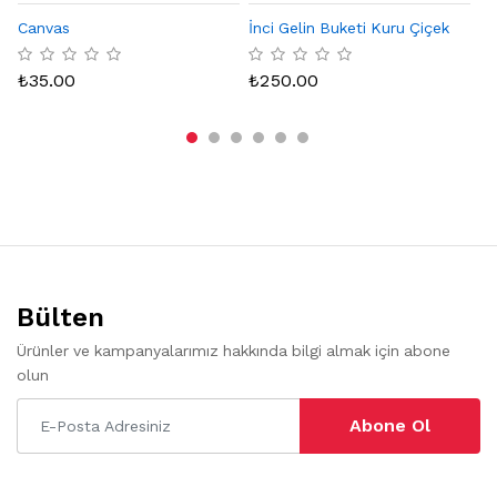
Canvas
İnci Gelin Buketi Kuru Çiçek
Eq
Ka
₺
35.00
₺
250.00
₺
Bülten
Ürünler ve kampanyalarımız hakkında bilgi almak için abone
olun
Abone Ol