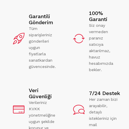
100%
Garantili
Garanti
Gönderim
Siz onay
Tüm
vermeden
siparişleriniz
paranız
gönderileri
satıcıya
uygun
aktarılmaz,
fiyatlarla
havuz
sanatkardan
hesabımızda
güvencesinde.
bekler.
Veri
7/24 Destek
Güvenliği
Her zaman bizi
Verileriniz
arayabilir,
KVKK
detaylı
yönetmeliğine
istekleriniz için
uygun şekilde
mail
korunur ve