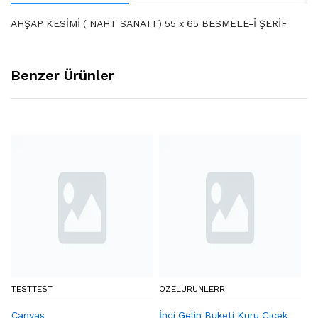
AHŞAP KESİMİ ( NAHT SANATI ) 55 x 65 BESMELE-İ ŞERİF
Benzer Ürünler
TESTTEST
OZELURUNLERR
BY
Canvas
İnci Gelin Buketi Kuru Çiçek
Eq