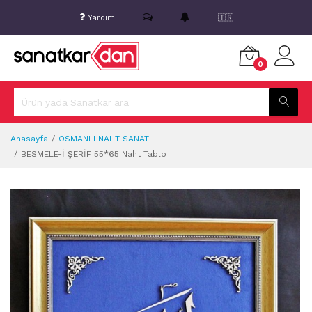
Yardım
🇹🇷
0
Anasayfa
OSMANLI NAHT SANATI
BESMELE-İ ŞERİF 55*65 Naht Tablo