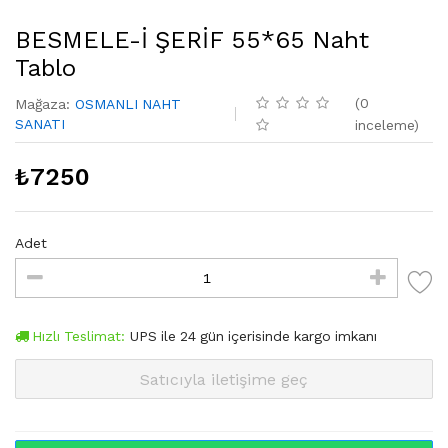
BESMELE-İ ŞERİF 55*65 Naht
Tablo
(
0
Mağaza
:
OSMANLI NAHT
SANATI
inceleme
)
₺
7250
Adet
Hızlı Teslimat:
UPS
ile
24
gün içerisinde kargo imkanı
Satıcıyla iletişime geç