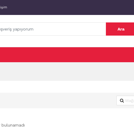
tişim
Ara
r bulunamadı