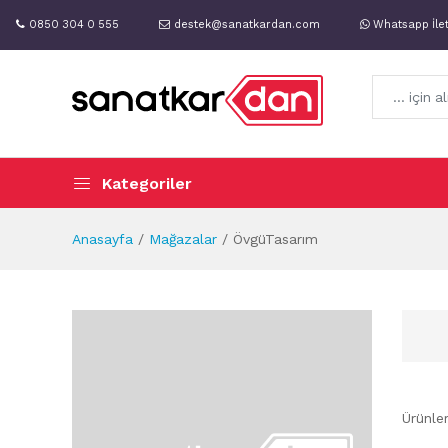
0850 304 0 555
destek@sanatkardan.com
Whatsapp İle
Kategoriler
Anasayfa
Mağazalar
ÖvgüTasarım
Ürünle