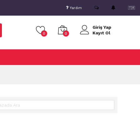
Yardım
🇹🇷
Giriş Yap
Kayıt Ol
0
0