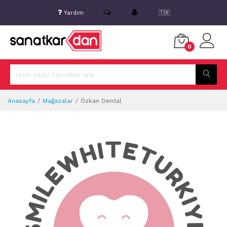
Yardım
🇹🇷
0
Anasayfa
Mağazalar
Özkan Dental