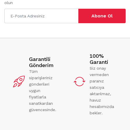
olun
Abone Ol
100%
Garantili
Garanti
Gönderim
Siz onay
Tüm
vermeden
siparişleriniz
paranız
gönderileri
satıcıya
uygun
aktarılmaz,
fiyatlarla
havuz
sanatkardan
hesabımızda
güvencesinde.
bekler.