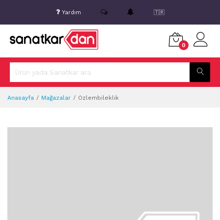
Yardım
🇹🇷
0
Anasayfa
Mağazalar
Ozlembileklik