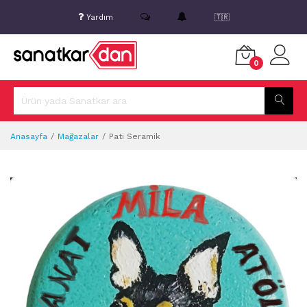
Yardım
🇹🇷
0
Anasayfa
Mağazalar
Pati Seramik